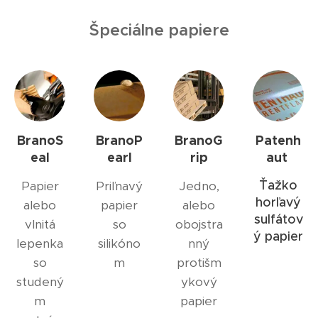
Špeciálne papiere
BranoS
BranoP
BranoG
Patenh
eal
earl
rip
aut
Ťažko
Papier
Priľnavý
Jedno,
horľavý
alebo
papier
alebo
sulfátov
vlnitá
so
obojstra
ý papier
lepenka
silikóno
nný
so
m
protišm
studený
ykový
m
papier