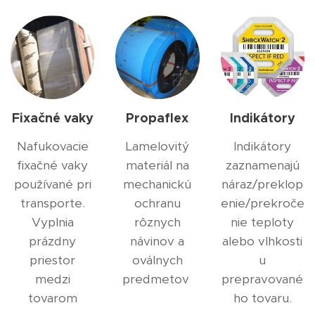
Fixačné vaky
Propaflex
Indikátory
Nafukovacie
Lamelovitý
Indikátory
fixačné vaky
materiál na
zaznamenajú
používané pri
mechanickú
náraz/preklop
transporte.
ochranu
enie/prekroče
Vyplnia
rôznych
nie teploty
prázdny
návinov a
alebo vlhkosti
priestor
oválnych
u
medzi
predmetov
prepravované
tovarom
ho tovaru.