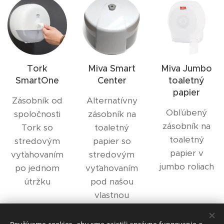
Tork
Miva Smart
Miva Jumbo
SmartOne
Center
toaletný
papier
Zásobník od
Alternatívny
Obľúbený
spoločnosti
zásobník na
zásobník na
Tork so
toaletný
toaletný
stredovým
papier so
papier v
vyťahovaním
stredovým
jumbo roliach
po jednom
vyťahovaním
útržku
pod našou
vlastnou
značkou