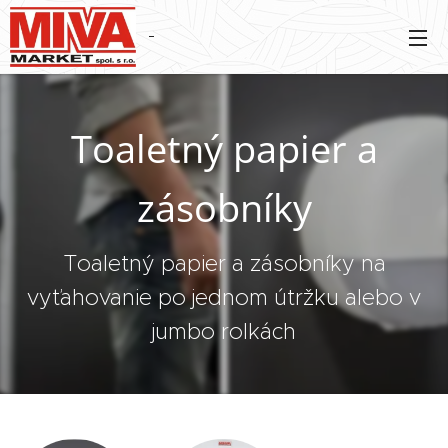
Toaletný papier a
zásobníky
Toaletný papier a zásobníky na
vyťahovanie po jednom útržku alebo v
jumbo rolkách