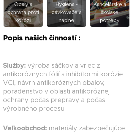
Obaly a
Hygiena -
Kancelárske a
ochrana proti
dávkovače a
školské
korózii
náplne
potreby
Popis našich činností :
Služby:
výroba sáčkov a vriec z
antikoróznych fólií s inhibítormi korózie
VCI, návrh antikoróznych obalov,
poradenstvo v oblasti antikoróznej
ochrany počas prepravy a počas
výrobného procesu
Veľkoobchod:
materiály zabezpečujúce