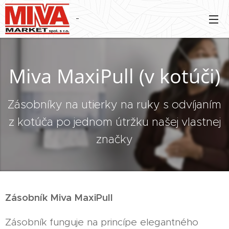
Miva MaxiPull (v kotúči)
Zásobníky na utierky na ruky s odvíjaním
z kotúča po jednom útržku našej vlastnej
značky
Zásobník Miva MaxiPull
Zásobník funguje na princípe elegantného